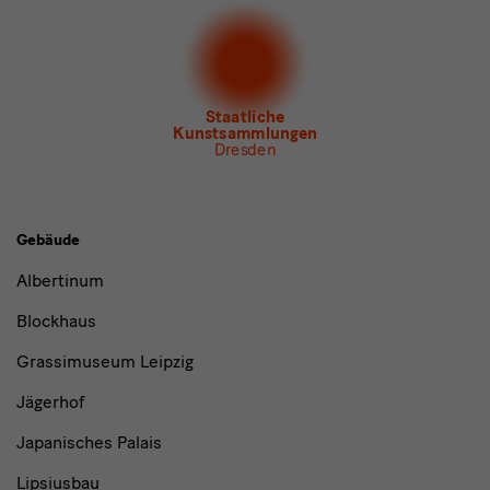
Dresden
Newsletter
des Albertinum
Newsletter Tourismus
Newsletter
Museum für Sächsische Volkskunst
Staatliche
Kunstsammlungen
Dresden
Gebäude,
Gebäude
Museen
Albertinum
und
Blockhaus
Institutionen
Grassimuseum Leipzig
Jägerhof
Japanisches Palais
Lipsiusbau