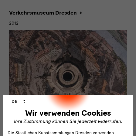
Verkehrsmuseum Dresden
2012
Sprachwechsler
DE
Wir verwenden Cookies
Ihre Zustimmung können Sie jederzeit widerrufen.
Stadtmuseum Dresden
Die Staatlichen Kunstsammlungen Dresden verwenden
2010