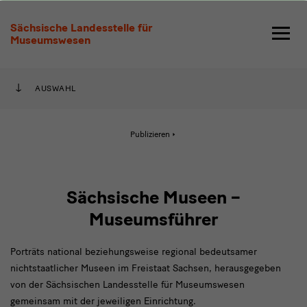
Sächsische
Sächsische Landesstelle für
Museen
Museumswesen
–
Museumsführer
AUSWAHL
Aktive
Publizieren
Seite:
Sächsische
Museen
–
Museumsführer
Sächsische Museen –
Museumsführer
Porträts national beziehungsweise regional bedeutsamer
nichtstaatlicher Museen im Freistaat Sachsen, herausgegeben
von der Sächsischen Landesstelle für Museumswesen
gemeinsam mit der jeweiligen Einrichtung.