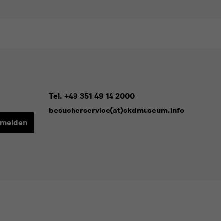
Tel. +49 351 49 14 2000
besucherservice(at)skdmuseum.info
melden