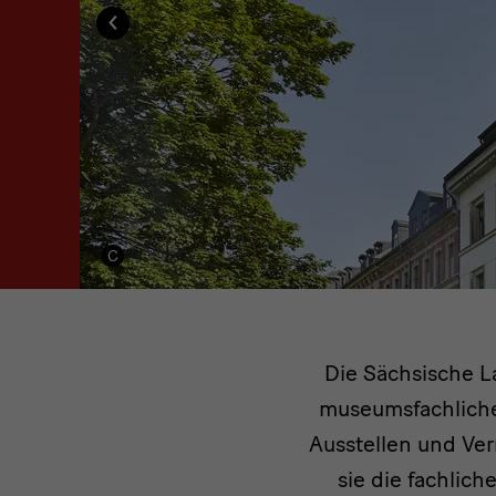
verwenden
‹
Sie
zum
Navigieren
die
Schaltflächen
Zurück
und
Die
Weiter
Die Sächsische La
museumsfachliche
Landess
Ausstellen und Ver
sie die fachlich