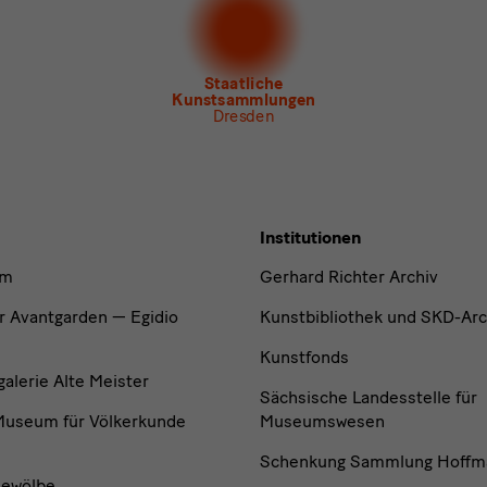
letter
des Albertinum
letter Tourismus
letter
Museum für Sächsische Volkskunst
Staatliche
Kunstsammlungen
Dresden
Institutionen
um
Gerhard Richter Archiv
r Avantgarden — Egidio
Kunstbibliothek und SKD-Arc
Kunstfonds
lerie Alte Meister
Sächsische Landesstelle für
useum für Völkerkunde
Museumswesen
Schenkung Sammlung Hoffm
ewölbe