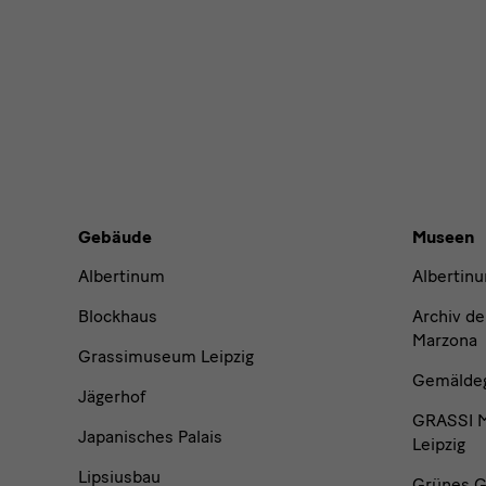
News
News
News
Gebäude,
Gebäude
Museen
Museen
Albertinum
Albertin
und
Blockhaus
Archiv de
Marzona
Grassimuseum Leipzig
Institutionen
Gemäldega
Jägerhof
GRASSI M
Japanisches Palais
Leipzig
Lipsiusbau
Grünes G