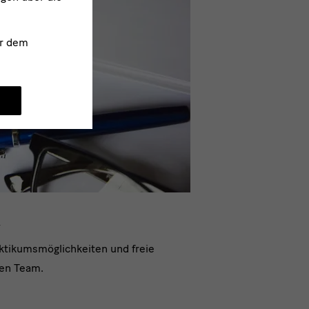
r dem
aktikumsmöglichkeiten und freie
ten Team.