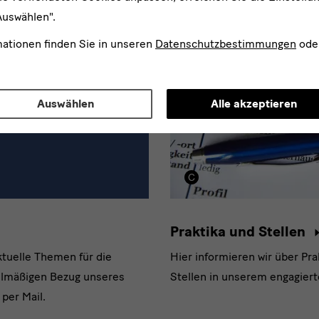
Auswählen".
mationen finden Sie in unseren
Datenschutzbestimmungen
ode
Auswählen
Alle akzeptieren
Praktika und Stellen
ktuelle Themen für die
Hier informieren wir über Pr
elmäßigen Bezug unseres
Stellen in unserem engagier
per Mail.