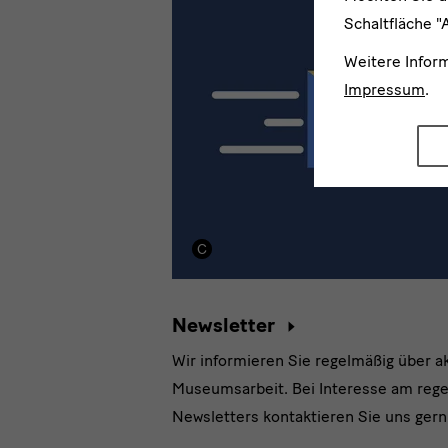
|
Schaltfläche "
Praktika
Weitere Infor
Impressum
.
und
Stellen
Newsletter
Wir informieren Sie regelmäßig über a
Museumsarbeit. Bei Interesse am reg
Newsletters kontaktieren Sie uns gern 