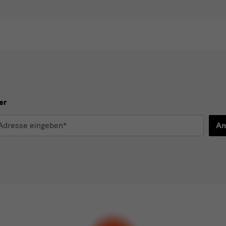
er
An
d
n*
stimme der
Datenschutzerklärung
zu.*
en Sie mindestens einen Newsletter aus.
 gern folgende
Newsletter
abonnieren*
letter
der Staatlichen Kunstsammlungen Dresden