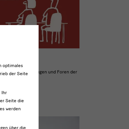
n optimales
dungsangebote, Tagungen und Foren der
rieb der Seite
ür Museumswesen.
 Ihr
er Seite die
ies werden
ngen über die