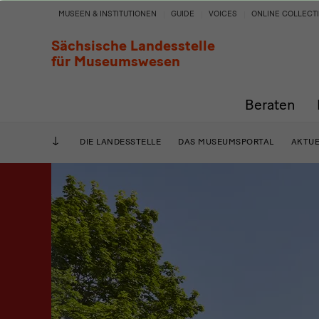
Sächsische
MUSEEN & INSTITUTIONEN
GUIDE
VOICES
ONLINE COLLECT
Landesstelle
Sächsische Landesstelle
für Museumswesen
für
Beraten
Museumswesen
DIE LANDESSTELLE
DAS MUSEUMSPORTAL
AKTUE
Slider
Startseite
mit
einem
Element,