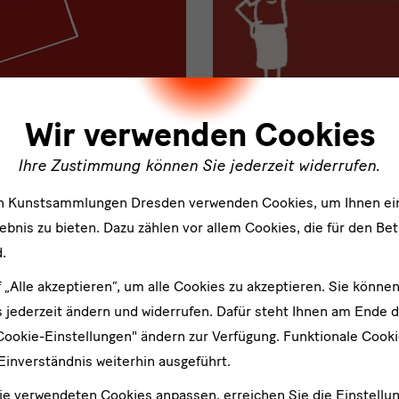
ler
Wir verwenden Cookies
Ihre Zustimmung können Sie jederzeit widerrufen.
Fortbildungen
en Kunstsammlungen Dresden verwenden Cookies, um Ihnen ei
örderung für nichtstaatliche
Klicken Sie hier für Fortbil
bnis zu bieten. Dazu zählen vor allem Cookies, die für den Bet
sischen Landesstelle für
Sächsischen Landesstelle f
.
2026 (Posteingang).
f „Alle akzeptieren“, um alle Cookies zu akzeptieren. Sie können
 jederzeit ändern und widerrufen. Dafür steht Ihnen am Ende d
Cookie-Einstellungen" ändern zur Verfügung. Funktionale Cook
Einverständnis weiterhin ausgeführt.
ie verwendeten Cookies anpassen, erreichen Sie die Einstellu